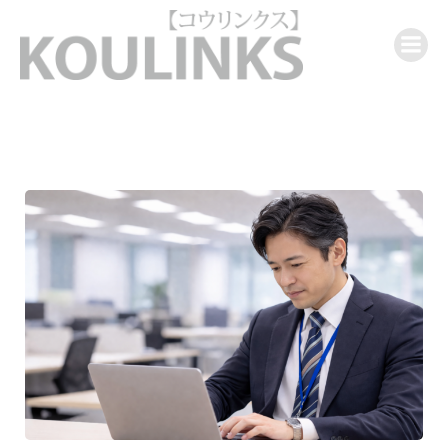
コ
ン
テ
ン
ツ
へ
ス
キ
ッ
プ